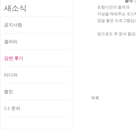
볼매 │ 
새소식
포항시민의 품격과
지성을 채워주는 포스
정말 좋은 프로그램입
공지사항
앞으로도 쭉 참석 할
갤러리
강연 후기
미디어
웹진
목록
1:1 문의