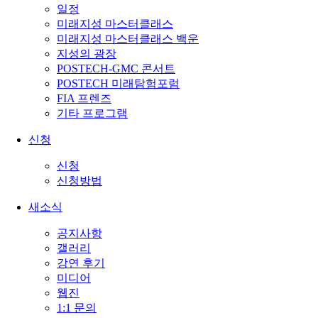
일정
미래지성 마스터클래스
미래지성 마스터클래스 백운
지성의 광장
POSTECH-GMC 콘서트
POSTECH 미래탐험포럼
FIA 프렌즈
기타 프로그램
신청
신청
신청방법
새소식
공지사항
갤러리
강연 후기
미디어
웹진
1:1 문의