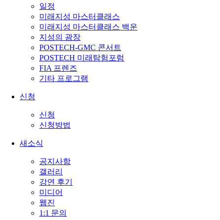
일정
미래지성 마스터클래스
미래지성 마스터클래스 백운
지성의 광장
POSTECH-GMC 콘서트
POSTECH 미래탐험포럼
FIA 프렌즈
기타 프로그램
신청
신청
신청방법
새소식
공지사항
갤러리
강연 후기
미디어
웹진
1:1 문의